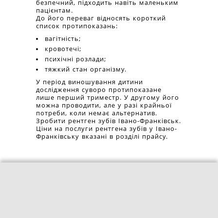
безпечний, підходить навіть маленьким
пацієнтам.
До його переваг відносять короткий
список протипоказань:
вагітність;
кровотечі;
психічні розлади;
тяжкий стан організму.
У період виношування дитини
дослідження суворо протипоказане
лише перший триместр. У другому його
можна проводити, але у разі крайньої
потреби, коли немає альтернатив.
Зробити рентген зубів Івано-Франківськ.
Ціни на послуги рентгена зубів у Івано-
Франківську вказані в розділі прайсу.