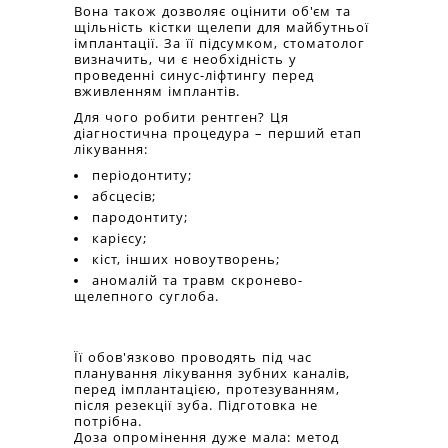
Вона також дозволяє оцінити об'єм та
щільність кістки щелепи для майбутньої
імплантації. За її підсумком, стоматолог
визначить, чи є необхідність у
проведенні синус-ліфтингу перед
вживленням імплантів.
Для чого робити рентген? Ця
діагностична процедура – перший етап
лікування:
періодонтиту;
абсцесів;
пародонтиту;
карієсу;
кіст, інших новоутворень;
аномалій та травм скронево-
щелепного суглоба.
Її обов'язково проводять під час
планування лікування зубних каналів,
перед імплантацією, протезуванням,
після резекції зуба. Підготовка не
потрібна.
Доза опромінення дуже мала: метод