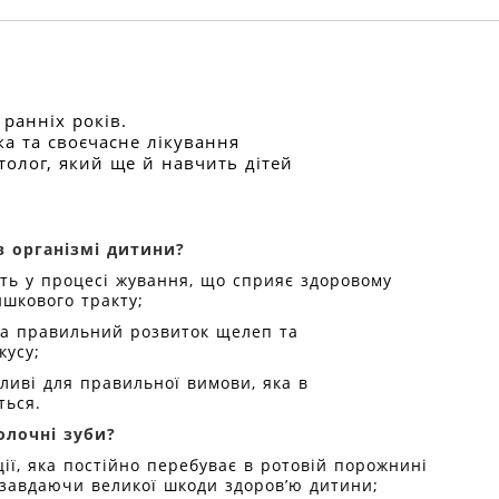
ранніх років.
а та своєчасне лікування
толог, який ще й навчить дітей
в організмі дитини?
сть у процесі жування, що сприяє здоровому
шкового тракту;
на правильний розвиток щелеп та
кусу;
ливі для правильної вимови, яка в
ться.
олочні зуби?
ції, яка постійно перебуває в ротовій порожнині
 завдаючи великої шкоди здоров’ю дитини;