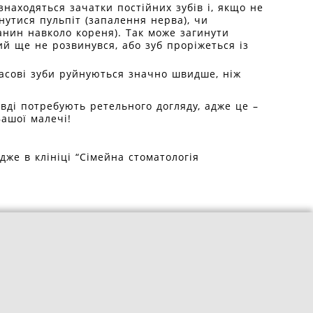
находяться зачатки постійних зубів і, якщо не
нутися пульпіт (запалення нерва), чи
анин навколо кореня). Так може загинути
ий ще не розвинувся, або зуб проріжеться із
асові зуби руйнуються значно швидше, ніж
вді потребують ретельного догляду, адже це –
Вашої малечі!
дже в клініці “Сімейна стоматологія