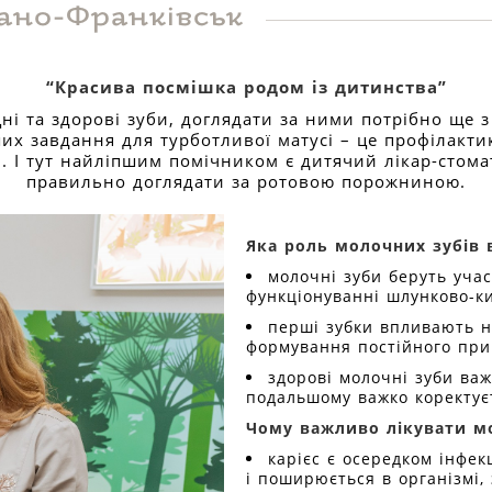
вано-Франківськ
“Красива посмішка родом із дитинства”
ні та здорові зуби, доглядати за ними потрібно ще з 
их завдання для турботливої матусі – це профілактик
і. І тут найліпшим помічником є дитячий лікар-стома
правильно доглядати за ротовою порожниною.
Яка роль молочних зубів 
молочні зуби беруть уча
функціонуванні шлунково-ки
перші зубки впливають 
формування постійного при
здорові молочні зуби важ
подальшому важко коректує
Чому важливо лікувати м
карієс є осередком інфек
і поширюється в організмі,