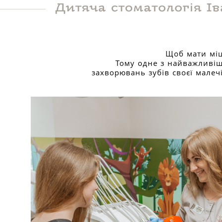
Дитяча стоматологія І
Щоб мати міц
Тому одне з найважливіш
захворювань зубів своєї малеч