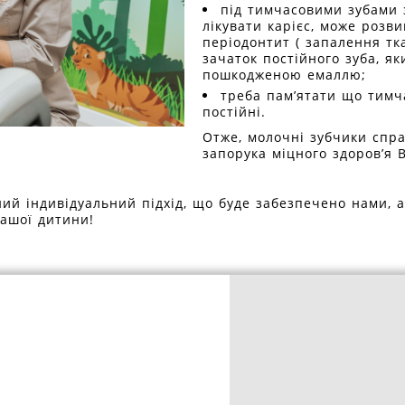
під тимчасовими зубами з
лікувати карієс, може розви
періодонтит ( запалення тк
зачаток постійного зуба, як
пошкодженою емаллю;
треба пам’ятати що тимч
постійні.
Отже, молочні зубчики спра
запорука міцного здоров’я 
ний індивідуальний підхід, що буде забезпечено нами, а
Вашої дитини!