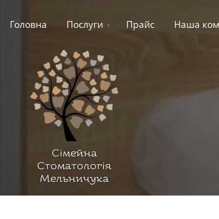
Головна
Послуги
Прайс
Наша ком
Сiмейна
Стоматологiя
Мельничука